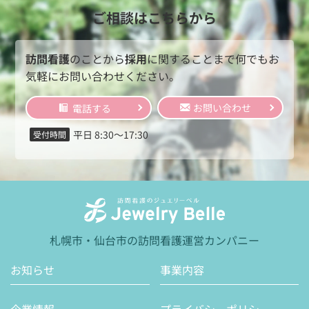
C
o
n
t
a
c
t
U
s
ご相談はこちらから
訪問看護
のことから
採用
に関することまで
何でもお
気軽にお問い合わせください。
お問い合わせ
電話する
平日 8:30〜17:30
受付時間
札幌市・仙台市の訪問看護運営カンパニー
お知らせ
事業内容
企業情報
プライバシーポリシー