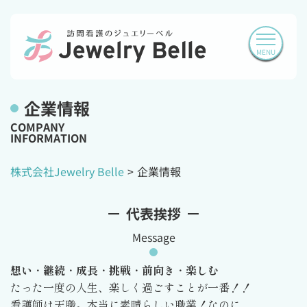
MENU
企業情報
C
O
M
P
A
N
Y
I
N
F
O
R
M
A
T
I
O
N
株式会社Jewelry Belle
企業情報
代表挨拶
Message
想い
・
継続
・
成長
・
挑戦
・
前向き
・
楽しむ
たった一度の人生、楽しく過ごすことが一番！！
看護師は天職。本当に素晴らしい職業！なのに...